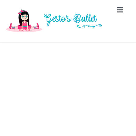
ESPETÁCULO GÊNESIS
– SHOPPING ROYAL
Home
Eventos
Espetáculo Gênesis – Shopping Royal