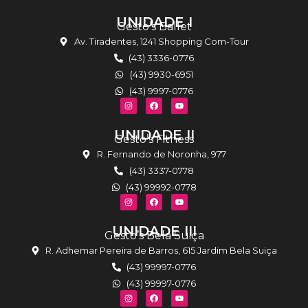
UNIDADE I
Gesto’s Ballet
Av. Tiradentes, 1241 Shopping Com-Tour
(43) 3336-0776
(43) 9930-6951
(43) 9997-0776
UNIDADE II
Gesto’s Fitness
R. Fernando de Noronha, 977
(43) 3337-0778
(43) 99992-0778
UNIDADE III
Gesto’s Bela Suiça
R. Adhemar Pereira de Barros, 615 Jardim Bela Suiça
(43) 99997-0776
(43) 99997-0776